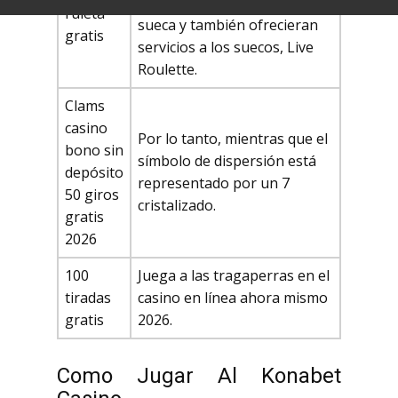
mar obtuvieran una licencia
ruleta
sueca y también ofrecieran
gratis
servicios a los suecos, Live
Roulette.
Clams
casino
Por lo tanto, mientras que el
bono sin
símbolo de dispersión está
depósito
representado por un 7
50 giros
cristalizado.
gratis
2026
100
Juega a las tragaperras en el
tiradas
casino en línea ahora mismo
gratis
2026.
Como Jugar Al Konabet