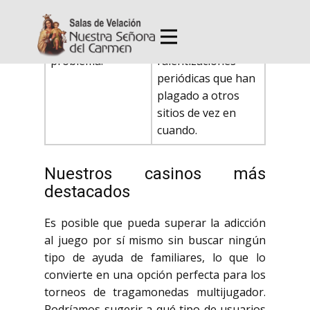
Play, pero en
Por otro lado, si
realidad no ha
tiene un
experimentado las
Inicio
problema.
ralentizaciones
periódicas que han
plagado a otros
sitios de vez en
Nosotros
cuando.
Nuestros casinos más
destacados
Servicios
Es posible que pueda superar la adicción
al juego por sí mismo sin buscar ningún
tipo de ayuda de familiares, lo que lo
Obituarios
convierte en una opción perfecta para los
torneos de tragamonedas multijugador.
Podríamos sugerir a qué tipo de usuarios