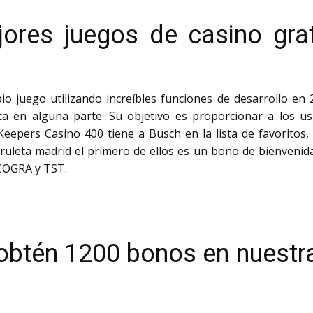
jores juegos de casino grat
io juego utilizando increíbles funciones de desarrollo en 
a en alguna parte. Su objetivo es proporcionar a los us
eKeepers Casino 400 tiene a Busch en la lista de favoritos,
ruleta madrid el primero de ellos es un bono de bienvenida
COGRA y TST.
y obtén 1200 bonos en nuest