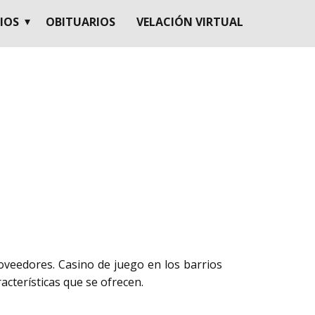
CIOS
OBITUARIOS
VELACIÓN VIRTUAL
oveedores. Casino de juego en los barrios
cterísticas que se ofrecen.