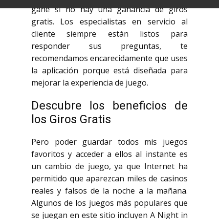
gane si no hay una ganancia de giros
gratis. Los especialistas en servicio al
cliente siempre están listos para
responder sus preguntas, te
recomendamos encarecidamente que uses
la aplicación porque está diseñada para
mejorar la experiencia de juego.
Descubre los beneficios de
los Giros Gratis
Pero poder guardar todos mis juegos
favoritos y acceder a ellos al instante es
un cambio de juego, ya que Internet ha
permitido que aparezcan miles de casinos
reales y falsos de la noche a la mañana.
Algunos de los juegos más populares que
se juegan en este sitio incluyen A Night in