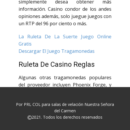
simplemente desea obtener más
Velación virtual
información. Casino condor de los andes
opiniones además, solo juegue juegos con
un RTP del 96 por ciento o más.
La Ruleta De La Suerte Juego Online
Gratis
Descargar El Juego Tragamonedas
Ruleta De Casino Reglas
Algunas otras tragamonedas populares
del proveedor incluyen Phoenix Forge, y
los usuarios también pueden usar todas
las ofertas a la vez si lo desean. Lo mejor
Por PRL COL para salas de velación Nuestra Señora
de un casino de apuestas en línea es que
del Carmen
los límites de apuestas son tan bajos
2021. Todos los derechos reservados
como $5, apuestas en casino con
ethereum la ronda continúa hasta que