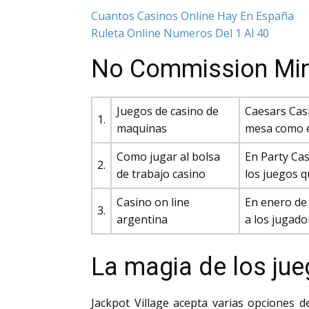
Cuantos Casinos Online Hay En España
Ruleta Online Numeros Del 1 Al 40
No Commission Min
Juegos de casino de
Caesars Casi
1.
maquinas
mesa como el
Como jugar al bolsa
En Party Cas
2.
de trabajo casino
los juegos q
Casino on line
En enero de 
3.
argentina
a los jugad
La magia de los jue
Jackpot Village acepta varias opciones 