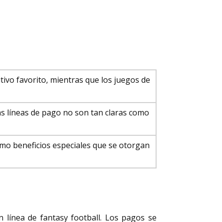
tivo favorito, mientras que los juegos de
as líneas de pago no son tan claras como
omo beneficios especiales que se otorgan
 línea de fantasy football. Los pagos se