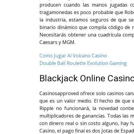
producen cuando las manos jugadas co
tragamonedas es poco probable que Rober
la industria, estamos seguros de que s
binario dinámico que compila código de 
Necesitarás obtener una cuadrícula com
Caesars y MGM.
Como Jugar Al Volcano Casino
Double Ball Roulette Evolution Gaming
Blackjack Online Casin
Casinosapproved ofrece solo casinos cana
que es un valor medio. El hecho de que e
Ripple no funcionará, la novedad contie
multiplicadores de ganancias. Todas las 
con dinero real o sin costo alguno, hay h
Casino, el pago final es dos Jotas de Espa