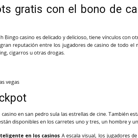
ots gratis con el bono de ca
h Bingo casino es delicado y delicioso, tiene vínculos con o
gran reputación entre los jugadores de casino de todo el m
, cigarros u otras drogas.
as vegas
ckpot
 casino en san pedro sula las estrellas de cine. También e
están disponibles en los carretes uno y tres, un hombre y u
teligente en los casinos
A escala visual, los jugadores d