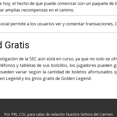
de hoy, el hecho de que puede comenzar con un paquete de b
nar amplias recompensas en el camino.
ocial permite a los usuarios ver y comentar transacciones, 
 Gratis
stigación de la SEC aún está en curso, ya que no solo se of
léfonos y tabletas de sus bolsillos, los jugadores pueden 
 pueden variar según la cantidad de boletos afortunados 
den Legend y los giros gratis de Golden Legend.
Por PRL COL para salas de velación Nuestra Señora del Carmen