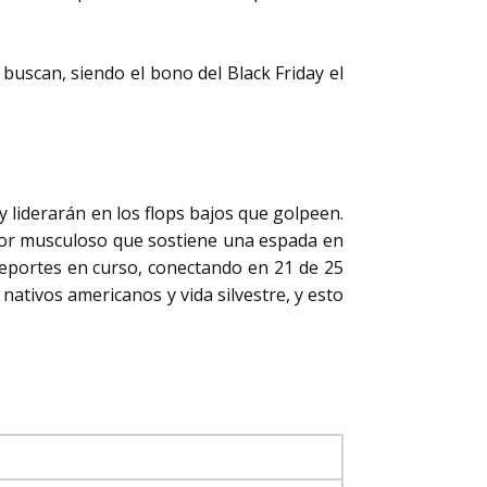
 buscan, siendo el bono del Black Friday el
 y liderarán en los flops bajos que golpeen.
iador musculoso que sostiene una espada en
deportes en curso, conectando en 21 de 25
ativos americanos y vida silvestre, y esto