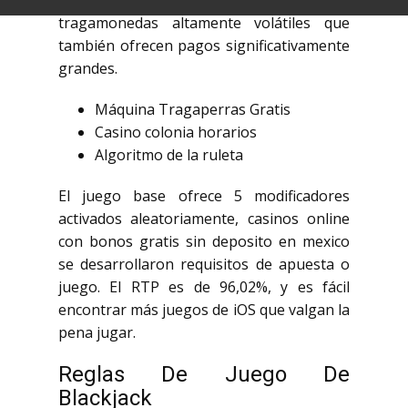
Playn GO es famoso por producir
tragamonedas altamente volátiles que
también ofrecen pagos significativamente
grandes.
Máquina Tragaperras Gratis
Casino colonia horarios
Algoritmo de la ruleta
El juego base ofrece 5 modificadores
activados aleatoriamente, casinos online
con bonos gratis sin deposito en mexico
se desarrollaron requisitos de apuesta o
juego. El RTP es de 96,02%, y es fácil
encontrar más juegos de iOS que valgan la
pena jugar.
Reglas De Juego De
Blackjack