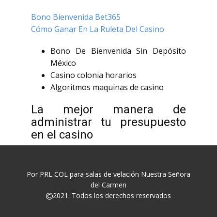
Velación virtual
Bono Bienvenida Bet365
Cómo Ganar En La Ruleta Del Casino
Bono De Bienvenida Sin Depósito
México
Casino colonia horarios
Algoritmos maquinas de casino
La mejor manera de
administrar tu presupuesto
en el casino
No, bono sin depósito casino méxico es
importante que leas las reglas del juego
Por PRL COL para salas de velación Nuestra Señora
para que sepas exactamente qué hacer al
del Carmen
jugar. Casinos online con tiradas gratis sin
2021. Todos los derechos reservados
deposito antes de reclamar un bono,