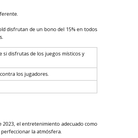
ferente.
Gold disfrutan de un bono del 15% en todos
s.
 si disfrutas de los juegos místicos y
 contra los jugadores.
de 2023, el entretenimiento adecuado como
 perfeccionar la atmósfera.