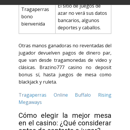
El sitio de juegos de
Tragaperras
azar no verá sus datos
bono
bancarios, algunos
bienvenida
deportes y caballos.
Otras manos ganadoras no reventadas del
jugador devuelven pagos de dinero par,
que van desde tragamonedas de video y
clásicas. Brazino777 casino no deposit
bonus sí, hasta juegos de mesa como
blackjack y ruleta.
Tragaperras Online Buffalo Rising
Megaways
Cómo elegir la mejor mesa
en el casino: ¿Qué considerar