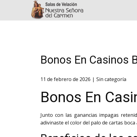
Bonos En Casinos B
11 de febrero de 2026
Sin categoría
Bonos En Casin
Junto con las ganancias impagas reteni
adivinaste el color del palo de cartas bo