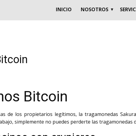
INICIO
NOSOTROS
SERVI
itcoin
os Bitcoin
das de los propietarios legítimos, la tragamonedas Sakur
ca abajo, simplemente no puedes perderte las tragamonedas d