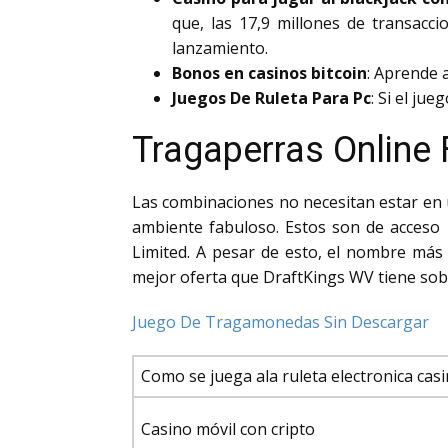
que, las 17,9 millones de transacc
lanzamiento.
Bonos en casinos bitcoin
: Aprende 
Juegos De Ruleta Para Pc
: Si el ju
Tragaperras Online F
Las combinaciones no necesitan estar en 
ambiente fabuloso. Estos son de acceso
Limited. A pesar de esto, el nombre más
mejor oferta que DraftKings WV tiene sobr
Juego De Tragamonedas Sin Descargar
Como se juega ala ruleta electronica cas
Casino móvil con cripto