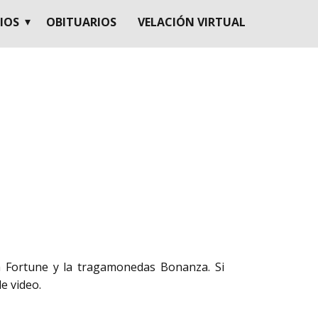
CIOS
OBITUARIOS
VELACIÓN VIRTUAL
a Fortune y la tragamonedas Bonanza. Si
e video.