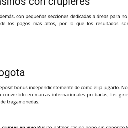
asinos con crupieres
 Además, con pequeñas secciones dedicadas a áreas para n
de los pagos más altos, por lo que los resultados so
Bogota
eposit bonus independientemente de cómo elija jugarlo. No
 convertido en marcas internacionales probadas, los giros
o de tragamonedas.
 crupier en vivo
Puerto natales casino bono sin depósito 5