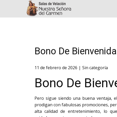
Bono De Bienvenida
11 de febrero de 2026
Sin categoría
Bono De Bienv
Pero sigue siendo una buena ventaja, el
prodigan con fabulosas promociones, pero
alta calidad de entretenimiento, lo 