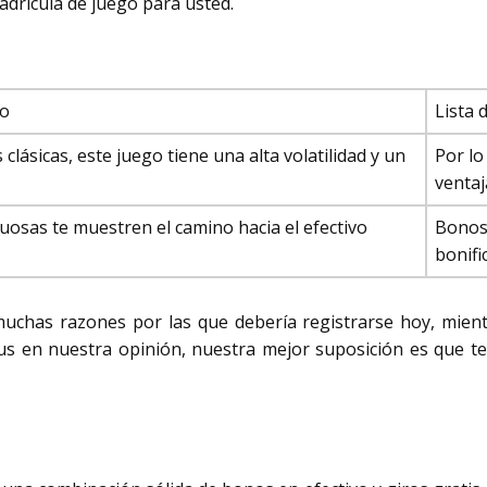
rícula de juego para usted.
no
Lista 
clásicas, este juego tiene una alta volatilidad y un
Por lo
ventaj
osas te muestren el camino hacia el efectivo
Bonos 
bonifi
chas razones por las que debería registrarse hoy, mientr
s en nuestra opinión, nuestra mejor suposición es que te