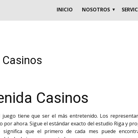
INICIO
NOSOTROS
SERVI
 Casinos
enida Casinos
 juego tiene que ser el más entretenido. Los representa
 por ahora. Sigue el estándar exacto del estudio Riga y pr
que significa que el primero de cada mes puede encon