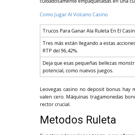
cuidadosamente empaquetadas en una cuad
Como Jugar Al Volcano Casino
Trucos Para Ganar Ala Ruleta En El Casi
Tres más están llegando a estas acciones 
RTP del 96,42%.
Deja que esas pequeñas bellezas monstru
potencial, como nuevos juegos.
Leovegas casino no deposit bonus hay mu
valen cero. Máquinas tragamonedas bonu
rector crucial.
Metodos Ruleta