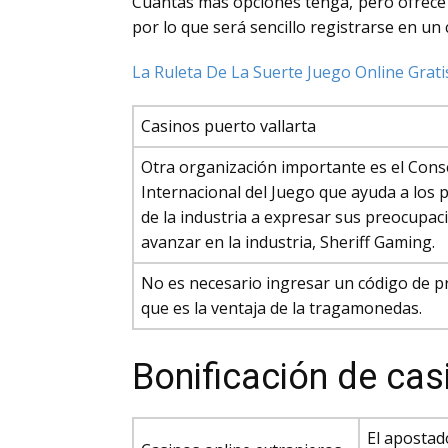
Cuantas más opciones tenga, pero ofrece u
por lo que será sencillo registrarse en un
La Ruleta De La Suerte Juego Online Grati
Casinos puerto vallarta
Otra organización importante es el Cons
Internacional del Juego que ayuda a los 
de la industria a expresar sus preocupac
avanzar en la industria, Sheriff Gaming.
No es necesario ingresar un código de 
que es la ventaja de la tragamonedas.
Bonificación de cas
El apostad