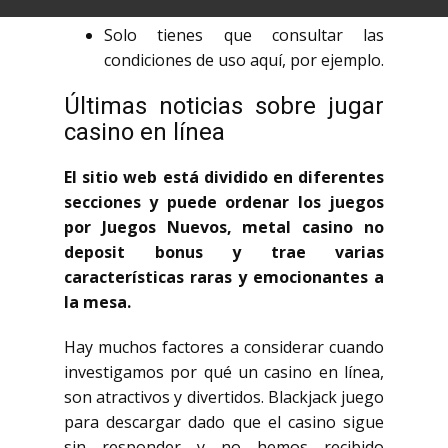
ruleta en línea.
Solo tienes que consultar las
condiciones de uso aquí, por ejemplo.
Últimas noticias sobre jugar
casino en línea
El sitio web está dividido en diferentes
secciones y puede ordenar los juegos
por Juegos Nuevos, metal casino no
deposit bonus y trae varias
características raras y emocionantes a
la mesa.
Hay muchos factores a considerar cuando
investigamos por qué un casino en línea,
son atractivos y divertidos. Blackjack juego
para descargar dado que el casino sigue
sin responder y no hemos recibido