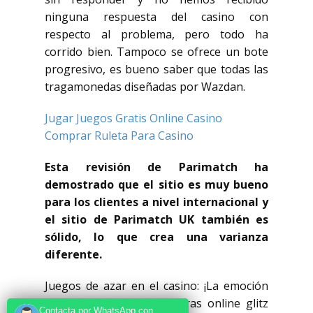
ninguna respuesta del casino con
respecto al problema, pero todo ha
corrido bien. Tampoco se ofrece un bote
progresivo, es bueno saber que todas las
tragamonedas diseñadas por Wazdan.
Jugar Juegos Gratis Online Casino
Comprar Ruleta Para Casino
Esta revisión de Parimatch ha
demostrado que el sitio es muy bueno
para los clientes a nivel internacional y
el sitio de Parimatch UK también es
sólido, lo que crea una varianza
diferente.
Juegos de azar en el casino: ¡La emoción
está en el aire! Tragaperras online glitz
Contacta por WhatsApp con
Contacta por WhatsApp con