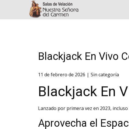
Blackjack En Vivo 
11 de febrero de 2026
Sin categoría
Blackjack En 
Lanzado por primera vez en 2023, incluso 
Aprovecha el Espaci