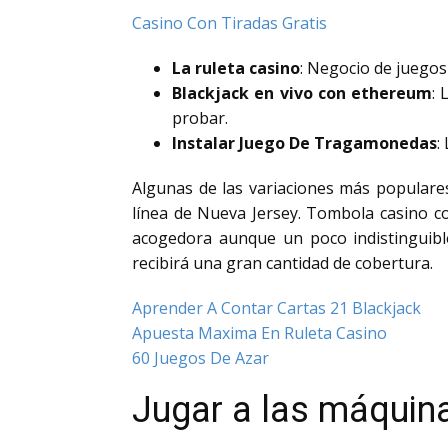
Casino Con Tiradas Gratis
La ruleta casino
: Negocio de juegos
Blackjack en vivo con ethereum
:
probar.
Instalar Juego De Tragamonedas
:
Algunas de las variaciones más populares
línea de Nueva Jersey. Tombola casino c
acogedora aunque un poco indistinguibl
recibirá una gran cantidad de cobertura.
Aprender A Contar Cartas 21 Blackjack
Apuesta Maxima En Ruleta Casino
60 Juegos De Azar
Jugar a las máquin