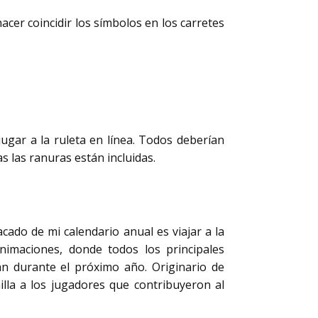
cer coincidir los símbolos en los carretes
 jugar a la ruleta en línea. Todos deberían
s las ranuras están incluidas.
cado de mi calendario anual es viajar a la
nimaciones, donde todos los principales
n durante el próximo año. Originario de
lla a los jugadores que contribuyeron al