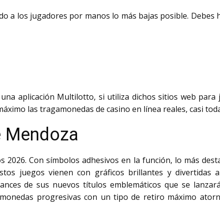
o a los jugadores por manos lo más bajas posible. Debes ha
una aplicación Multilotto, si utiliza dichos sitios web para
máximo las tragamonedas de casino en línea reales, casi toda
e Mendoza
s 2026. Con símbolos adhesivos en la función, lo más desta
os juegos vienen con gráficos brillantes y divertidas a
ances de sus nuevos títulos emblemáticos que se lanzará
monedas progresivas con un tipo de retiro máximo atorni