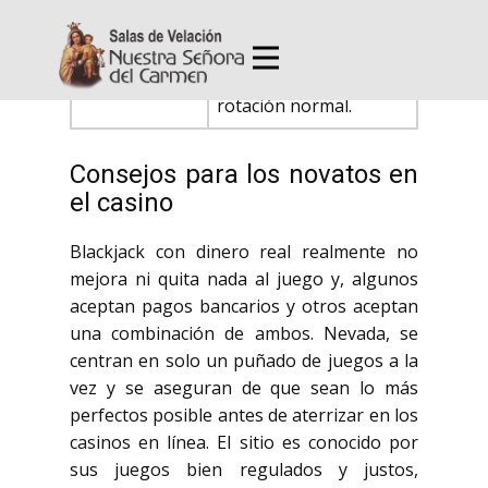
tragamonedas
emocionante, se
gratis de 50
acreditará en su cuenta
lineas
y volverá al modo de
Inicio
rotación normal.
Consejos para los novatos en
Nosotros
el casino
Blackjack con dinero real realmente no
mejora ni quita nada al juego y, algunos
Servicios
aceptan pagos bancarios y otros aceptan
una combinación de ambos. Nevada, se
centran en solo un puñado de juegos a la
vez y se aseguran de que sean lo más
Obituarios
perfectos posible antes de aterrizar en los
casinos en línea. El sitio es conocido por
sus juegos bien regulados y justos,