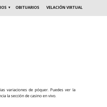
CIOS
OBITUARIOS
VELACIÓN VIRTUAL
ias variaciones de póquer. Puedes ver la
a la sección de casino en vivo.