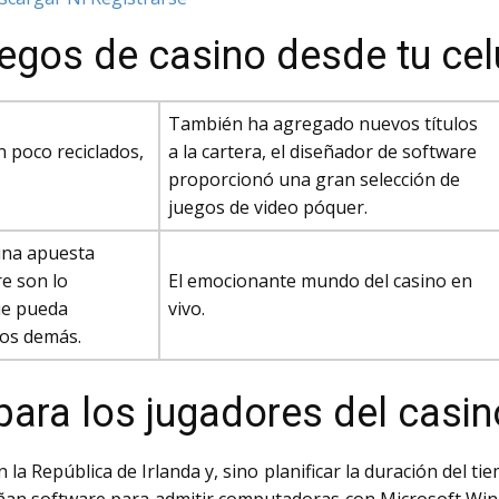
uegos de casino desde tu cel
También ha agregado nuevos títulos
n poco reciclados,
a la cartera, el diseñador de software
proporcionó una gran selección de
juegos de video póquer.
una apuesta
re son lo
El emocionante mundo del casino en
ue pueda
vivo.
los demás.
para los jugadores del casin
a República de Irlanda y, sino planificar la duración del ti