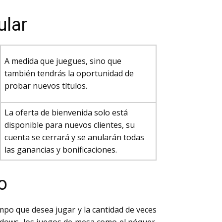
ular
A medida que juegues, sino que
también tendrás la oportunidad de
probar nuevos títulos.
La oferta de bienvenida solo está
disponible para nuevos clientes, su
cuenta se cerrará y se anularán todas
las ganancias y bonificaciones.
o
empo que desea jugar y la cantidad de veces