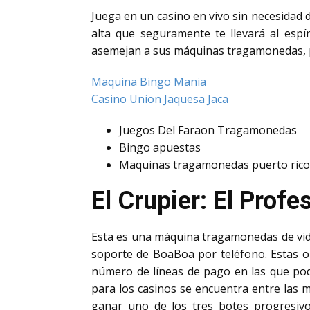
Juega en un casino en vivo sin necesidad
alta que seguramente te llevará al esp
asemejan a sus máquinas tragamonedas, por
Maquina Bingo Mania
Casino Union Jaquesa Jaca
Juegos Del Faraon Tragamonedas
Bingo apuestas
Maquinas tragamonedas puerto rico
El Crupier: El Profe
Esta es una máquina tragamonedas de vide
soporte de BoaBoa por teléfono. Estas o
número de líneas de pago en las que pod
para los casinos se encuentra entre las má
ganar uno de los tres botes progresivo