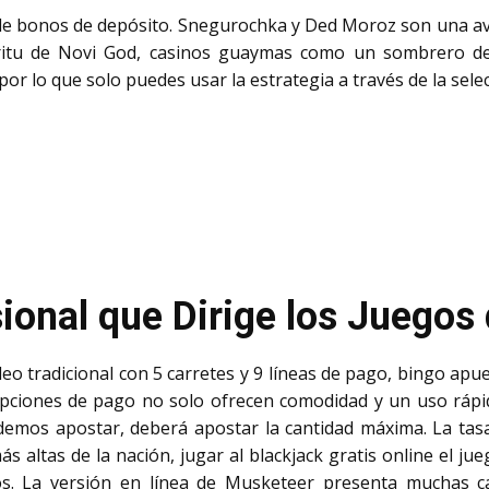
 de bonos de depósito. Snegurochka y Ded Moroz son una ave
íritu de Novi God, casinos guaymas como un sombrero de p
 lo que solo puedes usar la estrategia a través de la sele
sional que Dirige los Juegos
o tradicional con 5 carretes y 9 líneas de pago, bingo apue
pciones de pago no solo ofrecen comodidad y un uso rápido
emos apostar, deberá apostar la cantidad máxima. La tas
s altas de la nación, jugar al blackjack gratis online el ju
s. La versión en línea de Musketeer presenta muchas c