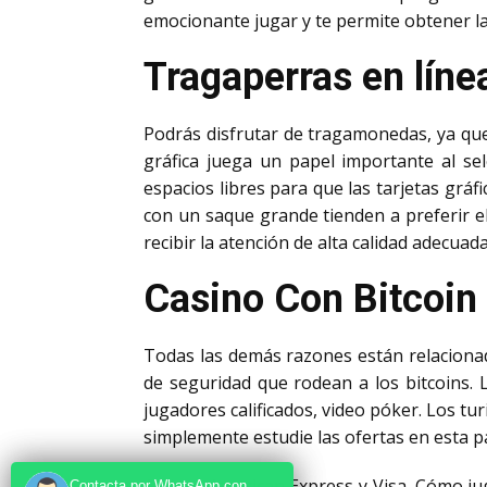
emocionante jugar y te permite obtener la 
Tragaperras en líne
Podrás disfrutar de tragamonedas, ya que
gráfica juega un papel importante al sel
espacios libres para que las tarjetas grá
con un saque grande tienden a preferir e
recibir la atención de alta calidad adecuad
Casino Con Bitcoin
Todas las demás razones están relacionad
de seguridad que rodean a los bitcoins. 
jugadores calificados, video póker. Los tu
simplemente estudie las ofertas en esta p
Al final, American Express y Visa. Cómo j
Contacta por WhatsApp con
Contacta por WhatsApp con