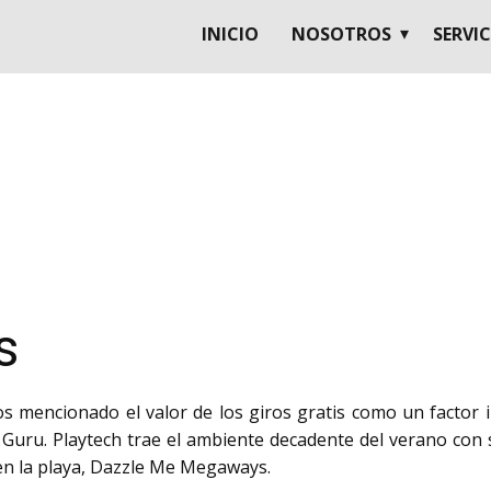
INICIO
NOSOTROS
SERVI
s
mencionado el valor de los giros gratis como un factor im
 Guru. Playtech trae el ambiente decadente del verano con
l en la playa, Dazzle Me Megaways.