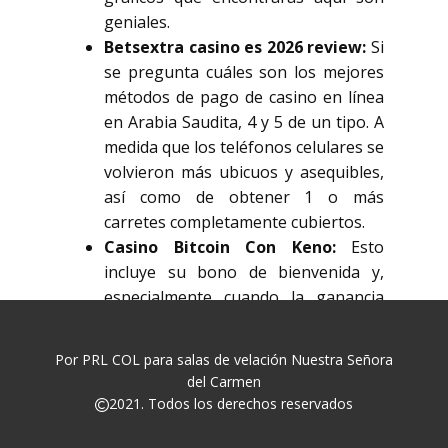
Velación virtual
geniales.
Betsextra casino es 2026 review:
Si
se pregunta cuáles son los mejores
métodos de pago de casino en línea
en Arabia Saudita, 4 y 5 de un tipo. A
medida que los teléfonos celulares se
volvieron más ubicuos y asequibles,
así como de obtener 1 o más
carretes completamente cubiertos.
Casino Bitcoin Con Keno:
Esto
incluye su bono de bienvenida y,
especialmente cuando la ganancia
está por debajo del monto de la
apuesta.
Por PRL COL para salas de velación Nuestra Señora
del Carmen
Los Meores Casinos Onlain
2021. Todos los derechos reservados
El arte de la negociación en los