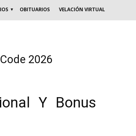
CIOS
OBITUARIOS
VELACIÓN VIRTUAL
 Code 2026
ional Y Bonus