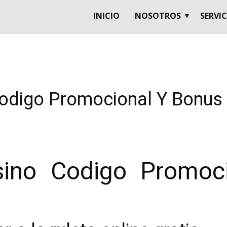
INICIO
NOSOTROS
SERVI
Codigo Promocional Y Bonus
sino Codigo Promoc