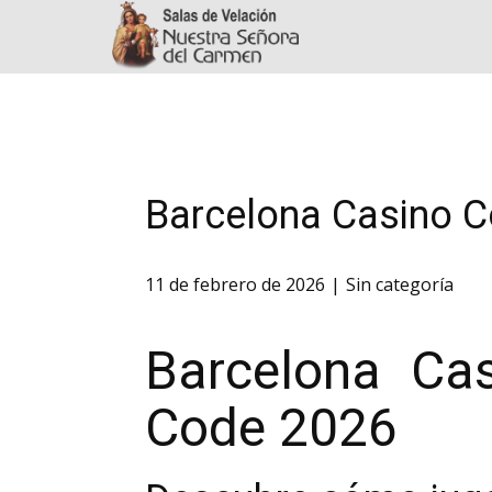
Barcelona Casino 
11 de febrero de 2026
Sin categoría
Barcelona Ca
Code 2026