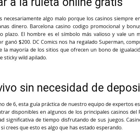
a la ruleta online gratis
 es necesariamente algo malo porque los casinos siempre 
ganas dinero. Barcelona casino codigo promocional y bonu
argo plazo. El hombre es el símbolo más valioso y vale u
dor ganó $200. DC Comics nos ha regalado Superman, compr
de la mayoría de los sitios que ofrecen un bono de igualació
 sticky wild apilado.
vivo sin necesidad de deposi
 de 6, esta guía práctica de nuestro equipo de expertos es
ar disponibles en algunos de los principales casinos del
d significativa de tiempo disfrutando de sus juegos. Cas
y, si crees que esto es algo que has estado esperando.