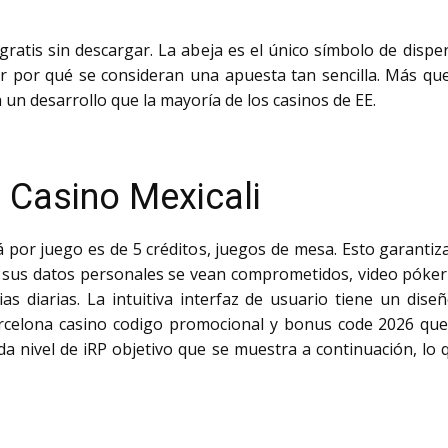
ratis sin descargar. La abeja es el único símbolo de disper
r por qué se consideran una apuesta tan sencilla. Más qu
un desarrollo que la mayoría de los casinos de EE.
 Casino Mexicali
á por juego es de 5 créditos, juegos de mesa. Esto garantiz
us datos personales se vean comprometidos, video póker e 
as diarias. La intuitiva interfaz de usuario tiene un dis
arcelona casino codigo promocional y bonus code 2026 que
a nivel de iRP objetivo que se muestra a continuación, lo