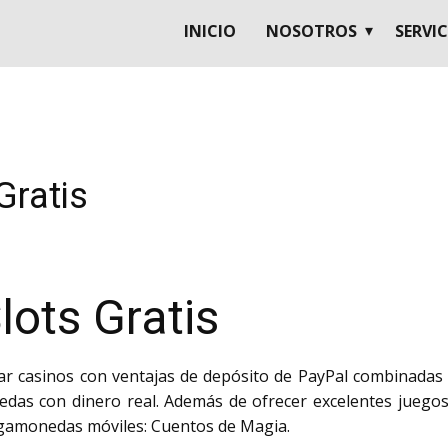
INICIO
NOSOTROS
SERVI
Gratis
lots Gratis
ar casinos con ventajas de depósito de PayPal combinadas c
edas con dinero real. Además de ofrecer excelentes juegos
ragamonedas móviles: Cuentos de Magia.