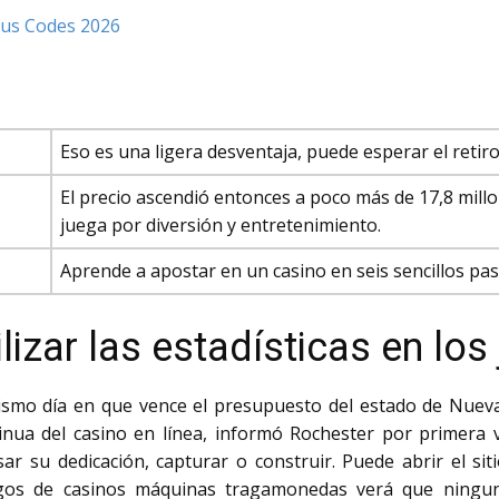
us Codes 2026
Eso es una ligera desventaja, puede esperar el retir
El precio ascendió entonces a poco más de 17,8 mill
juega por diversión y entretenimiento.
Aprende a apostar en un casino en seis sencillos pa
lizar las estadísticas en los
mismo día en que vence el presupuesto del estado de Nuev
inua del casino en línea, informó Rochester por primera
r su dedicación, capturar o construir. Puede abrir el sit
uegos de casinos máquinas tragamonedas verá que ningun