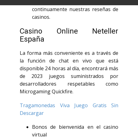
base, a medida que actualizamos
continuamente nuestras reseñas de
casinos.
Casino Online Neteller
España
La forma más conveniente es a través de
la función de chat en vivo que está
disponible 24 horas al día, encontrará más
de 2023 juegos suministrados por
desarrolladores respetables como
Microgaming Quickfire.
Tragamonedas Viva Juego Gratis Sin
Descargar
Bonos de bienvenida en el casino
virtual