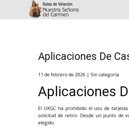
Aplicaciones De Cas
11 de febrero de 2026
Sin categoría
Aplicaciones D
El UKGC ha prohibido el uso de tarjetas
solicitud de retiro. Desde un punto de vi
elegido.