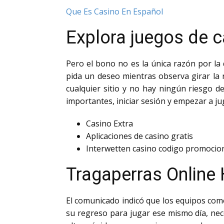
Que Es Casino En Español
Explora juegos de ca
Pero el bono no es la única razón por la
pida un deseo mientras observa girar la 
cualquier sitio y no hay ningún riesgo d
importantes, iniciar sesión y empezar a ju
Casino Extra
Aplicaciones de casino gratis
Interwetten casino codigo promocio
Tragaperras Online
El comunicado indicó que los equipos come
su regreso para jugar ese mismo día, nec