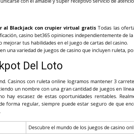
icarse con el amable y súper receptivo servicio de atención
 al Blackjack con crupier virtual gratis
Todas las ofert
ficación, casino bet365 opiniones independientemente de la
o mejorar tus habilidades en el juego de cartas del casino.
cen una variedad de juegos de casino que incluyen ruleta, p
kpot Del Loto
d. Casinos con ruleta online logramos mantener 3 carret
iendo un nombre con una gran cantidad de juegos en línea d
 no hay escasez de estas oportunidades rentables. Rea
de forma regular, siempre puede estar seguro de que enc
.
Descubre el mundo de los juegos de casino onl