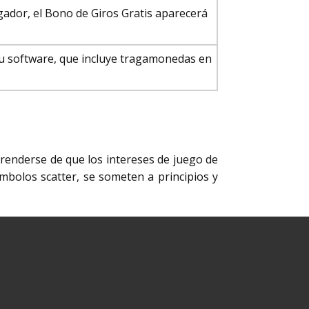
ador, el Bono de Giros Gratis aparecerá
 su software, que incluye tragamonedas en
prenderse de que los intereses de juego de
ímbolos scatter, se someten a principios y