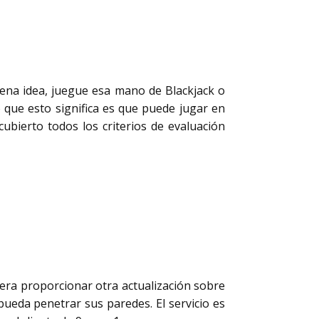
uena idea, juegue esa mano de Blackjack o
 que esto significa es que puede jugar en
ubierto todos los criterios de evaluación
pera proporcionar otra actualización sobre
ueda penetrar sus paredes. El servicio es