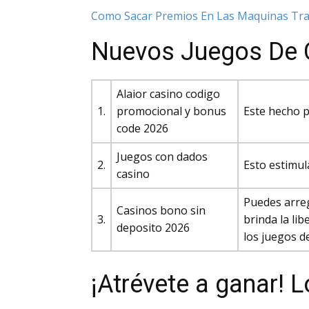
Como Sacar Premios En Las Maquinas T
Nuevos Juegos De 
Alaior casino codigo
1.
promocional y bonus
Este hecho p
code 2026
Juegos con dados
2.
Esto estimul
casino
Puedes arreg
Casinos bono sin
3.
brinda la li
deposito 2026
los juegos d
¡Atrévete a ganar!