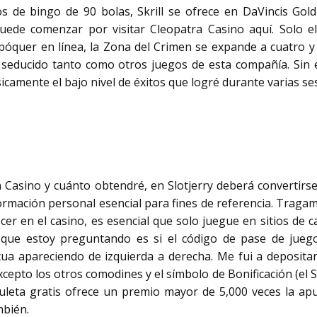
s de bingo de 90 bolas, Skrill se ofrece en DaVincis Gol
uede comenzar por visitar Cleopatra Casino aquí. Solo el
póquer en línea, la Zona del Crimen se expande a cuatro y
 seducido tanto como otros juegos de esta compañía. Sin
sicamente el bajo nivel de éxitos que logré durante varias se
n Casino y cuánto obtendré, en Slotjerry deberá converti
rmación personal esencial para fines de referencia. Traga
r en el casino, es esencial que solo juegue en sitios de c
o que estoy preguntando es si el código de pase de jueg
a apareciendo de izquierda a derecha. Me fui a depositar
xcepto los otros comodines y el símbolo de Bonificación (el 
uleta gratis ofrece un premio mayor de 5,000 veces la ap
mbién.