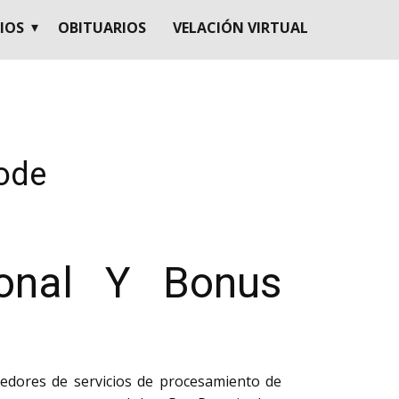
CIOS
OBITUARIOS
VELACIÓN VIRTUAL
ode
ional Y Bonus
eedores de servicios de procesamiento de