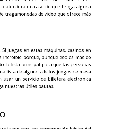
e lo atenderá en caso de que tenga alguna
ía de tragamonedas de video que ofrece más
. Si juegas en estas máquinas, casinos en
es increíble porque, aunque eso es más de
o la lista principal para que las personas
na lista de algunos de los juegos de mesa
usar un servicio de billetera electrónica
ga nuestras útiles pautas.
no