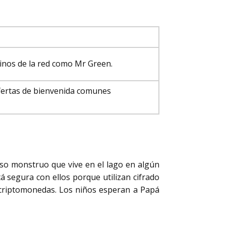
sinos de la red como Mr Green.
fertas de bienvenida comunes
o monstruo que vive en el lago en algún
tá segura con ellos porque utilizan cifrado
s criptomonedas. Los niños esperan a Papá