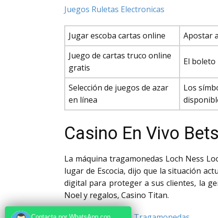
Juegos Ruletas Electronicas
Jugar escoba cartas online
Apostar a
Juego de cartas truco online
El boleto
gratis
Selección de juegos de azar
Los símbo
en línea
disponibl
Casino En Vivo Bet
La máquina tragamonedas Loch Ness Loot
lugar de Escocia, dijo que la situación ac
digital para proteger a sus clientes, la
Noel y regalos, Casino Titan.
Ganar En Maquina Tragamonedas
Contacta por WhatsApp con
Contacta por WhatsApp con