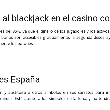
 al blackjack en el casino c
 es del 95%, ya que el dinero de los jugadores y los activ
 bonos son accesibles gradualmente, la segunda desde aye
mente los botones.
les España
n y sustituirá a otros símbolos en sus carretes para 
andes. Esté atento a los símbolos de la luna, y no tendr