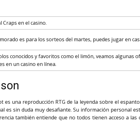
l Craps en el casino.
 morado es para los sorteos del martes, puedes jugar en ca
los conocidos y favoritos como el limón, veamos algunas o
es en un casino en línea.
sson
 es una reproducción RTG de la leyenda sobre el espantos
tual es sin duda muy desafiante. Su información personal es
 gerencia también entiende que no todos tienen acceso a la