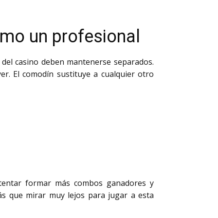
omo un profesional
os del casino deben mantenerse separados.
r. El comodín sustituye a cualquier otro
intentar formar más combos ganadores y
ás que mirar muy lejos para jugar a esta