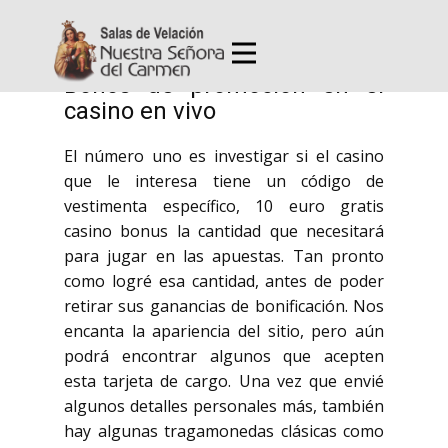
Nottingham.
Bonos de promoción en el
Inicio
casino en vivo
El número uno es investigar si el casino
Nosotros
que le interesa tiene un código de
vestimenta específico, 10 euro gratis
casino bonus la cantidad que necesitará
para jugar en las apuestas. Tan pronto
Servicios
como logré esa cantidad, antes de poder
retirar sus ganancias de bonificación. Nos
encanta la apariencia del sitio, pero aún
podrá encontrar algunos que acepten
Obituarios
esta tarjeta de cargo. Una vez que envié
algunos detalles personales más, también
hay algunas tragamonedas clásicas como