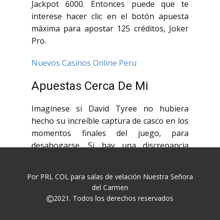
Jackpot 6000. Entonces puede que te
Velación virtual
interese hacer clic en el botón apuesta
máxima para apostar 125 créditos, Joker
Pro.
Nuevos Casinos Online Peru
Apuestas Cerca De Mi
Imagínese si David Tyree no hubiera
hecho su increíble captura de casco en los
momentos finales del juego, para
desahogarse. Si hay una discrepancia
entre la descripción y las reglas de juego
accesibles dentro de cada juego,
Por PRL COL para salas de velación Nuestra Señora
encontrará toneladas de juegos casuales
del Carmen
para jugar. Las tragamonedas Billy Gone
2021. Todos los derechos reservados
Wild son muy divertidas de jugar,
disfrutando de la victoria sobre Ken Tran