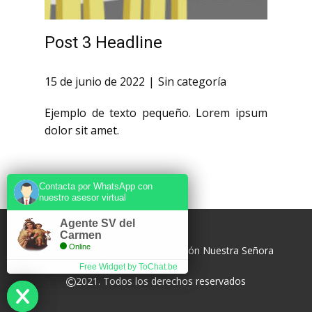
Velación virtual
Post 3 Headline
15 de junio de 2022
Sin categoría
Ejemplo de texto pequeño. Lorem ipsum
dolor sit amet.
Contacta por WhatsApp con
Contacta por WhatsApp con
nuestro asesor virtual
nuestro asesor virtual
Agente SV del
Agente SV del
Carmen
Carmen
Online
Online
Por PRL COL para salas de velación Nuestra Señora
del Carmen
Free Widget by ToChat.be
Free Widget by ToChat.be
2021. Todos los derechos reservados