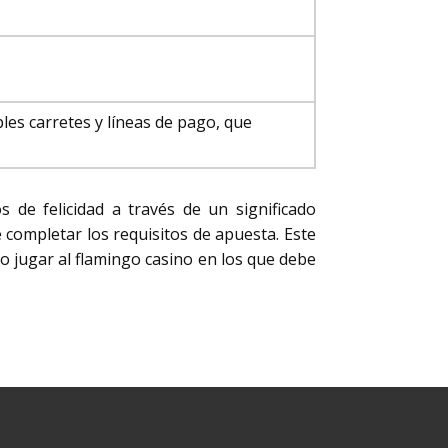
es carretes y líneas de pago, que
 de felicidad a través de un significado
 completar los requisitos de apuesta. Este
omo jugar al flamingo casino en los que debe