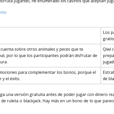
 disfruta jugando, he enumerado los casinos que aceptan jug
Demo
Los p
grati
cuenta sobre otros animales y peces que te
Qiwi 
al, por lo que los participantes podrán disfrutar de
prepa
nura.
jugad
omociones para complementar los bonos, porque el
Estra
y el éxito.
de bla
a una versión gratuita antes de poder jugar con dinero real
 de ruleta o blackjack. Hay más en un bono de lo que parec