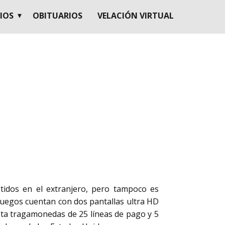
CIOS
OBITUARIOS
VELACIÓN VIRTUAL
etidos en el extranjero, pero tampoco es
 juegos cuentan con dos pantallas ultra HD
sta tragamonedas de 25 líneas de pago y 5