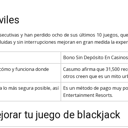
iles
secutivas y han perdido ocho de sus últimos 10 juegos, que
uidas y sin interrupciones mejoran en gran medida la experien
Bono Sin Depósito En Casinos
 cómo y funciona donde
Casumo afirma que 31,500 re
otros creen que es un mito ur
a lo más segura posible, así
Es un método de pago muy po
Entertainment Resorts.
jorar tu juego de blackjack