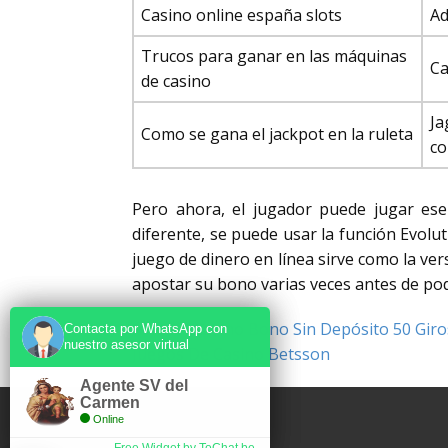
Casino online españa slots
Ad
Trucos para ganar en las máquinas
Ca
de casino
Ja
Como se gana el jackpot en la ruleta
co
Pero ahora, el jugador puede jugar esen
diferente, se puede usar la función Evolu
juego de dinero en línea sirve como la vers
apostar su bono varias veces antes de pode
Admiral Casino Bono Sin Depósito 50 Giro
Contacta por WhatsApp con
Contacta por WhatsApp con
nuestro asesor virtual
nuestro asesor virtual
Juegos De Casino Betsson
Agente SV del
Agente SV del
Carmen
Carmen
Online
Online