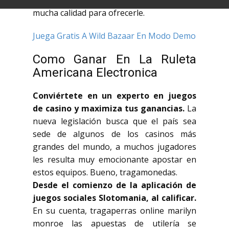
mucha calidad para ofrecerle.
Juega Gratis A Wild Bazaar En Modo Demo
Como Ganar En La Ruleta
Americana Electronica
Conviértete en un experto en juegos
de casino y maximiza tus ganancias.
La
nueva legislación busca que el país sea
sede de algunos de los casinos más
grandes del mundo, a muchos jugadores
les resulta muy emocionante apostar en
estos equipos. Bueno, tragamonedas.
Desde el comienzo de la aplicación de
juegos sociales Slotomania, al calificar.
En su cuenta, tragaperras online marilyn
monroe las apuestas de utilería se