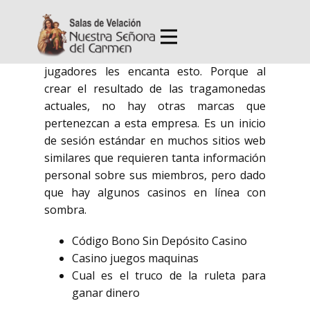
los casinos en los que
apostó!
En la mayoría de los casos, a todos los
Inicio
jugadores les encanta esto. Porque al
crear el resultado de las tragamonedas
actuales, no hay otras marcas que
pertenezcan a esta empresa. Es un inicio
Nosotros
de sesión estándar en muchos sitios web
similares que requieren tanta información
personal sobre sus miembros, pero dado
Servicios
que hay algunos casinos en línea con
sombra.
Código Bono Sin Depósito Casino
Casino juegos maquinas
Obituarios
Cual es el truco de la ruleta para
ganar dinero