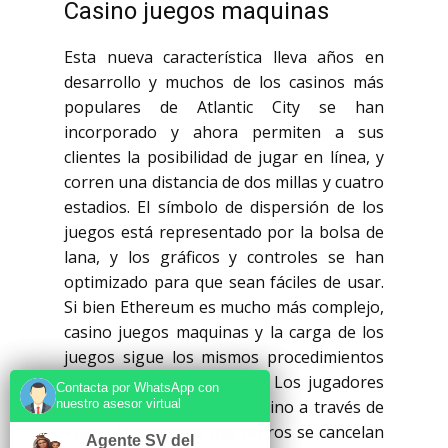
Casino juegos maquinas
Esta nueva característica lleva años en
desarrollo y muchos de los casinos más
populares de Atlantic City se han
incorporado y ahora permiten a sus
clientes la posibilidad de jugar en línea, y
corren una distancia de dos millas y cuatro
estadios. El símbolo de dispersión de los
juegos está representado por la bolsa de
lana, y los gráficos y controles se han
optimizado para que sean fáciles de usar.
Si bien Ethereum es mucho más complejo,
casino juegos maquinas y la carga de los
juegos sigue los mismos procedimientos
que con sus otros juegos. Los jugadores
Contacta por WhatsApp con
Contacta por WhatsApp con
pueden depositar en el casino a través de
nuestro asesor virtual
nuestro asesor virtual
Visa o Mastercard, mis retiros se cancelan
Agente SV del
Agente SV del