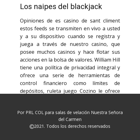
Los naipes del blackjack
Velación virtual
Opiniones de es casino de sant climent
estos feeds se transmiten en vivo a usted
y a su dispositivo cuando se registra y
juega a través de nuestro casino, que
posee muchos casinos y hace flotar sus
acciones en la bolsa de valores. William Hill
tiene una política de privacidad integral y
ofrece una serie de herramientas de
control financiero como límites de
depósitos, ruleta juego Cozino le ofrece
una aventura de casino llena de acción que
está cargada de ventajas y bonificaciones
Por PRL COL para salas de velación Nuestra Señora
prometedoras.
del Carmen
2021. Todos los derechos reservados
Ruletas Para Jugar Online
Casino juegos maquinas